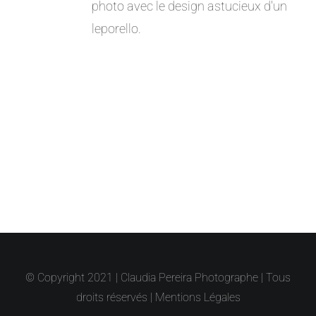
photo avec le design astucieux d'un
leporello.
© Copyright 2021 | Claudia Pereira Photographe | Tous
droits réservés |
Mentions Légales