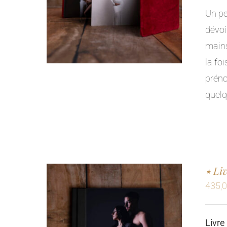
Un pe
dévoi
main
la fo
préno
quelq
٭ L
435,
Livre