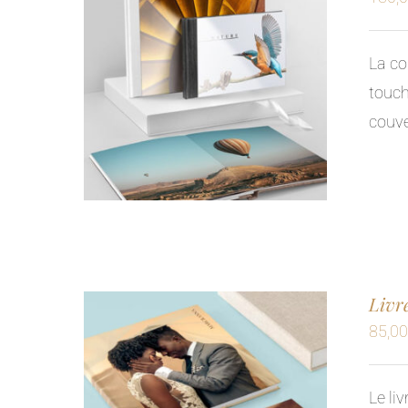
La co
touch
couve
Livr
85,0
Le li