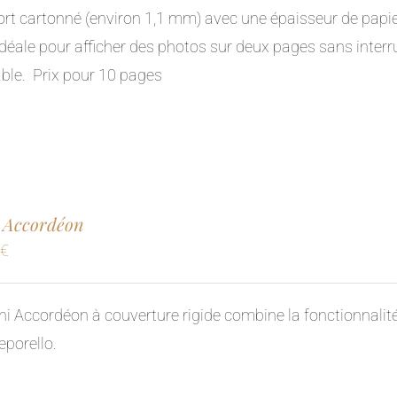
85,00€
rt cartonné (environ 1,1 mm) avec une épaisseur de papier
à
 idéale pour afficher des photos sur deux pages sans interru
140,00€
ble.
Prix pour 10 pages
 Accordéon
0
€
ni Accordéon à couverture rigide combine la fonctionnalité
eporello.