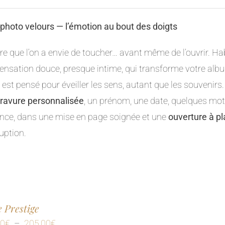
 photo velours — l’émotion au bout des doigts
vre que l’on a envie de toucher… avant même de l’ouvrir. Ha
ensation douce, presque intime, qui transforme votre albu
l est pensé pour éveiller les sens, autant que les souvenir
ravure personnalisée
, un prénom, une date, quelques mots
nce, dans une mise en page soignée et une
ouverture à pl
ruption.
e Prestige
Plage
00
€
–
205,00
€