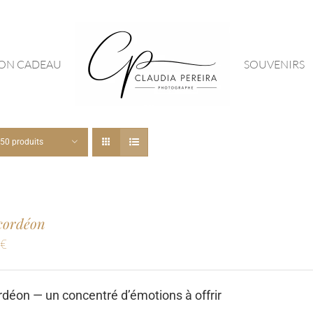
ON CADEAU
SOUVENIRS
50 produits
ccordéon
0
€
déon — un concentré d’émotions à offrir