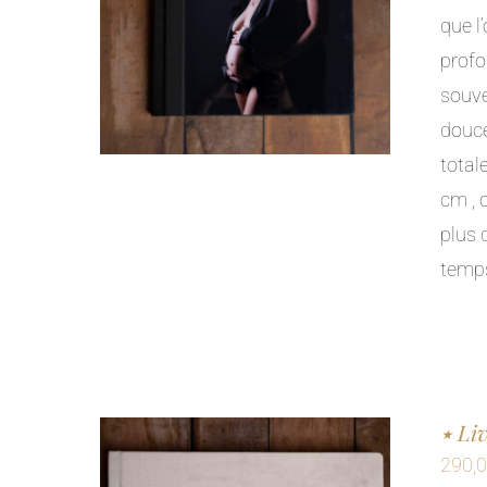
que l
profo
souve
douc
total
cm , 
plus 
temps
٭ L
290,