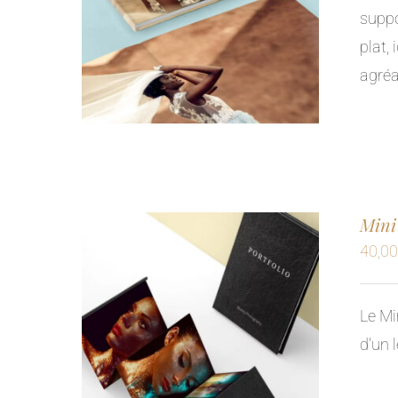
suppo
plat,
agréa
Mini
40,0
Le Mi
d'un l