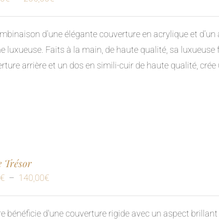
de
prix :
mbinaison d’une élégante couverture en acrylique et d’un a
130,00€
e luxueuse. Faits à la main, de haute qualité, sa luxueuse 
à
rture arrière et un dos en simili-cuir de haute qualité, crée 
205,00€
e Trésor
Plage
0
€
–
140,00
€
de
prix :
vre bénéficie d'une couverture rigide avec un aspect brillan