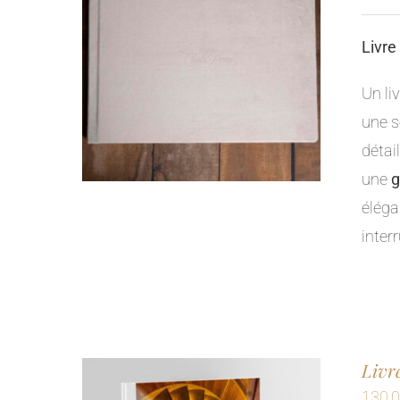
Livre
Un li
une s
détai
une
g
éléga
inter
Livr
130,