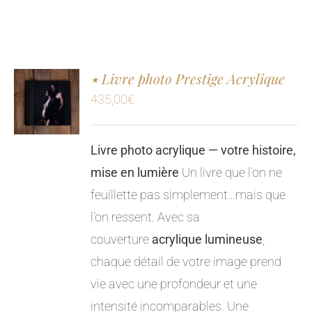
٭ Livre photo Prestige Acrylique
435,00
€
Livre photo acrylique — votre histoire,
mise en lumière
Un livre que l’on ne
feuillette pas simplement…mais que
l’on ressent. Avec sa
couverture
acrylique lumineuse
,
chaque détail de votre image prend
vie avec une profondeur et une
intensité incomparables. Une