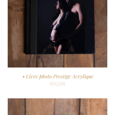
٭ Livre photo Prestige Acrylique
435,00
€