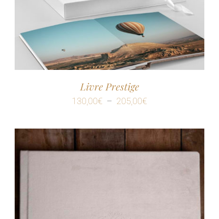
Livre Prestige
Plage
130,00
€
–
205,00
€
de
prix :
130,00€
à
205,00€