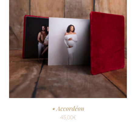
٭ Accordéon
45,00
€