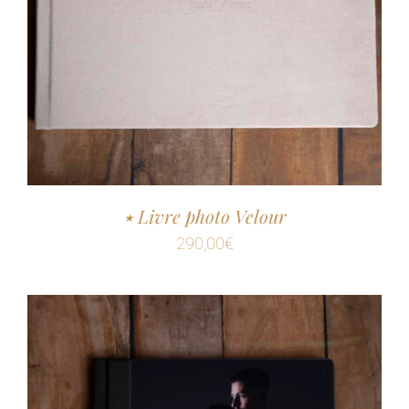
٭ Livre photo Velour
290,00
€