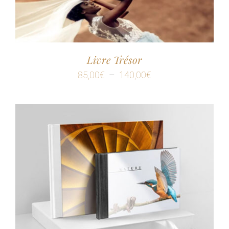
Livre Trésor
Plage
85,00
€
–
140,00
€
de
prix :
85,00€
à
140,00€