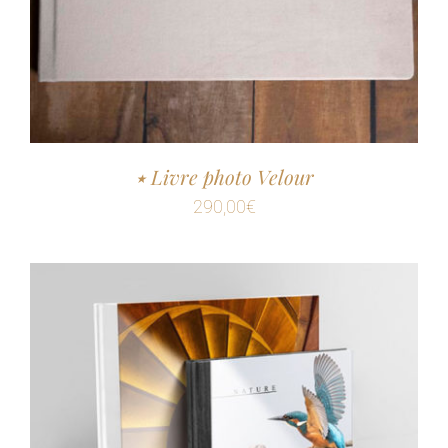
٭ Livre photo Velour
290,00
€