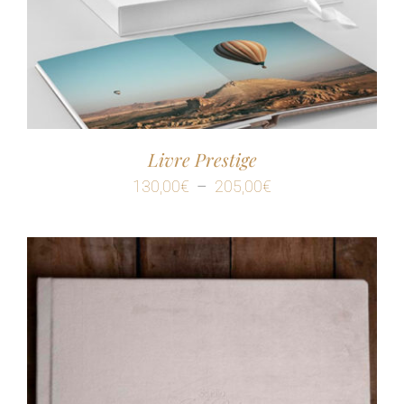
Livre Prestige
Plage
130,00
€
–
205,00
€
de
prix :
130,00€
à
205,00€