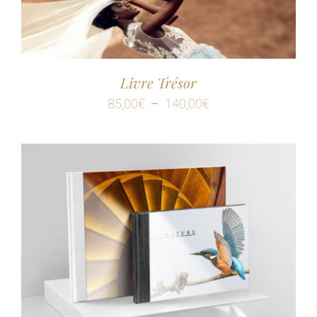
Livre Trésor
Plage
85,00
€
–
140,00
€
de
prix :
85,00€
à
140,00€