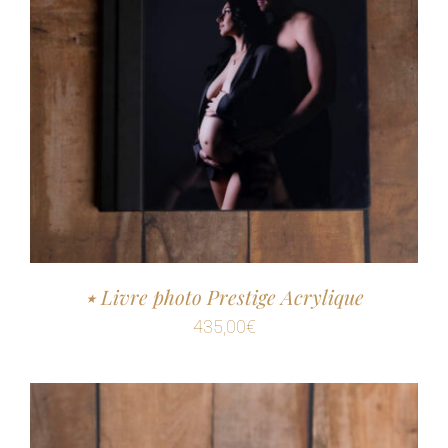
٭ Livre photo Prestige Acrylique
435,00
€