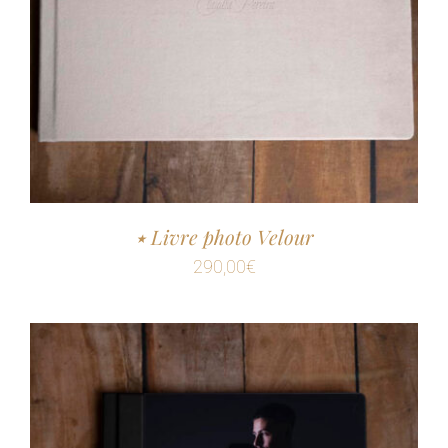
٭ Livre photo Velour
290,00
€