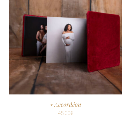
٭ Accordéon
45,00
€