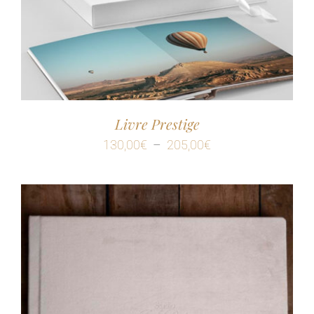
Livre Prestige
Plage
130,00
€
–
205,00
€
de
prix :
130,00€
à
205,00€