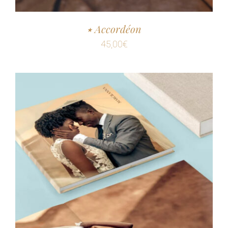
٭ Accordéon
45,00
€