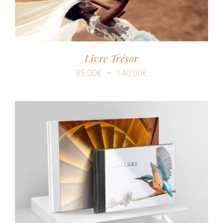
Livre Trésor
Plage
85,00
€
–
140,00
€
de
prix :
85,00€
à
140,00€