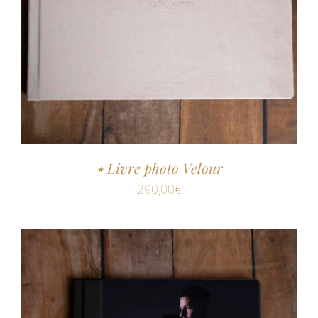
٭ Livre photo Velour
290,00
€