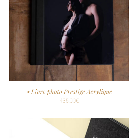
٭ Livre photo Prestige Acrylique
435,00
€