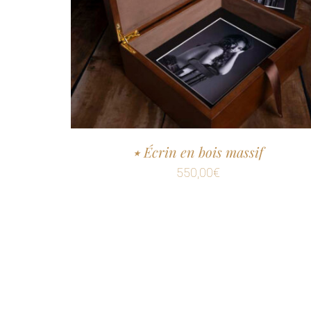
٭ Écrin en bois massif
550,00
€