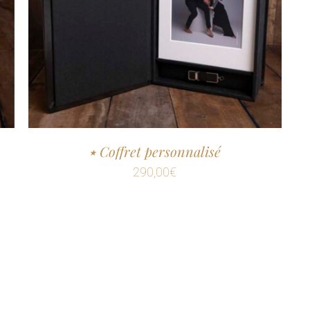
٭ Coffret personnalisé
290,00
€