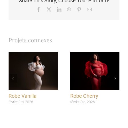
Share This Story, Choose Your Platform!
Facebook
X
LinkedIn
WhatsApp
Pinterest
Email
Projets connexes
Robe Vanilla
Robe Cherry
février 3rd, 2026
février 3rd, 2026