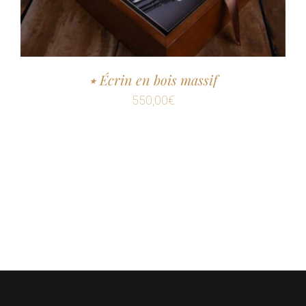
٭ Écrin en bois massif
550,00
€