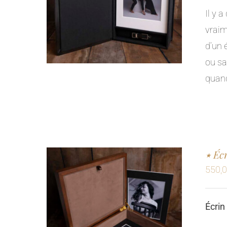
Il y 
vraim
d’un 
ou sa
quand
٭ É
550,
Écrin