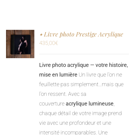
٭ Livre photo Prestige Acrylique
435,00
€
Livre photo acrylique — votre histoire,
mise en lumière
Un livre que l’on ne
feuillette pas simplement…mais que
l’on ressent. Avec sa
couverture
acrylique lumineuse
,
chaque détail de votre image prend
vie avec une profondeur et une
intensité incomparables. Une