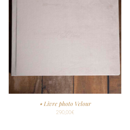
٭ Livre photo Velour
290,00
€