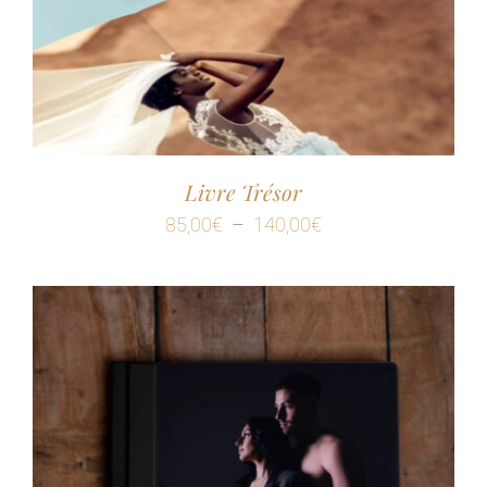
Livre Trésor
Plage
85,00
€
–
140,00
€
de
prix :
85,00€
à
140,00€