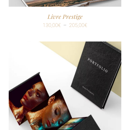
Livre Prestige
Plage
130,00
€
–
205,00
€
de
prix :
130,00€
à
205,00€