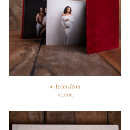
٭ Accordéon
45,00
€