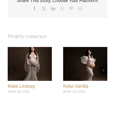
Share This Story, Choose Your Platform!
Facebook
X
LinkedIn
WhatsApp
Pinterest
Email
Projets connexes
Robe Lindsay
Robe Vanilla
février 3rd, 2026
février 3rd, 2026