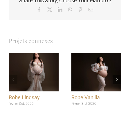
Share This Story, Choose Your Platform!
Facebook
X
LinkedIn
WhatsApp
Pinterest
Email
Projets connexes
Robe Lindsay
Robe Vanilla
février 3rd, 2026
février 3rd, 2026