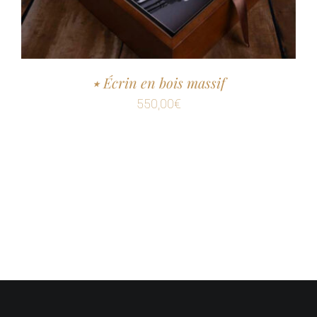
٭ Écrin en bois massif
550,00
€