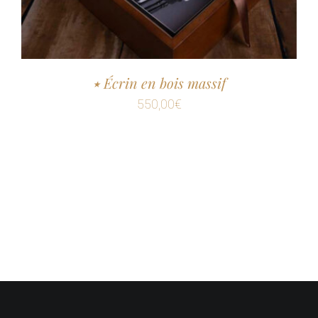
٭ Écrin en bois massif
550,00
€