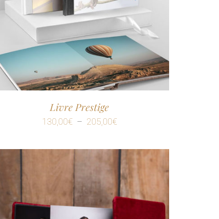
Livre Prestige
Plage
130,00
€
–
205,00
€
de
prix :
130,00€
à
205,00€