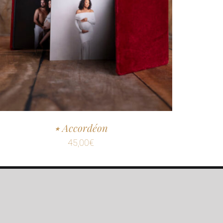
٭ Accordéon
45,00
€
ons Légales