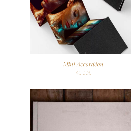
Mini Accordéon
40,00
€