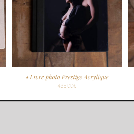
٭ Livre photo Prestige Acrylique
435,00
€
 2021 | Claudia Pereira Photographe | Tous droits réservés |
Menti