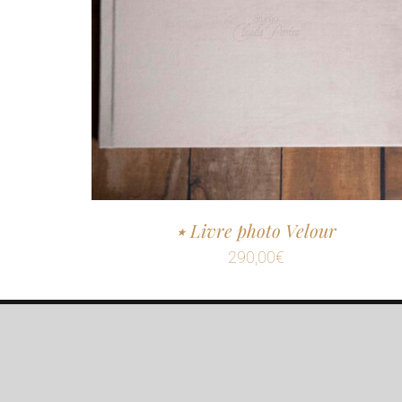
٭ Livre photo Velour
290,00
€
© Copyright