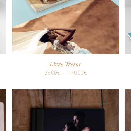
Livre Trésor
Plage
85,00
€
–
140,00
€
de
prix :
85,00€
à
140,00€