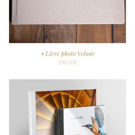
٭ Livre photo Velour
290,00
€