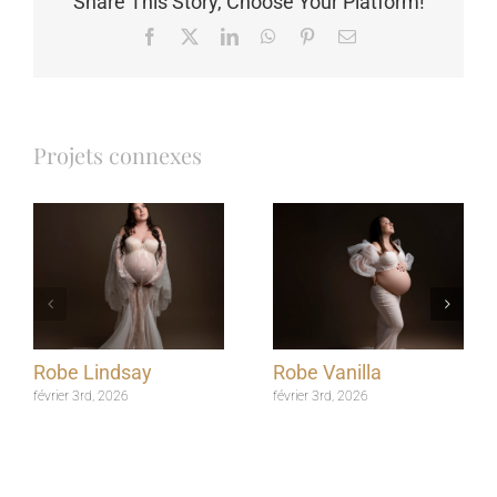
Share This Story, Choose Your Platform!
Facebook
X
LinkedIn
WhatsApp
Pinterest
Email
Projets connexes
Robe Lindsay
Robe Vanilla
février 3rd, 2026
février 3rd, 2026